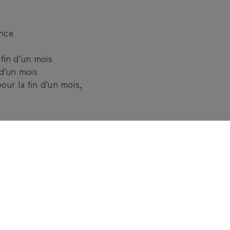
ance
fin d’un mois
 d’un mois
our la fin d’un mois
‑
ites entendre votre voix !