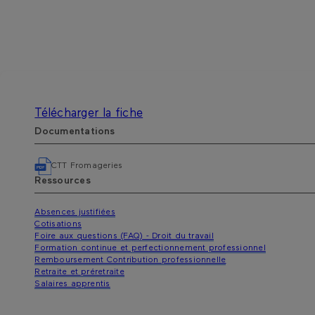
Télécharger la fiche
Documentations
CTT Fromageries
Ressources
Absences justifiées
Cotisations
Foire aux questions (FAQ) - Droit du travail
Formation continue et perfectionnement professionnel
Remboursement Contribution professionnelle
Retraite et préretraite
Salaires apprentis