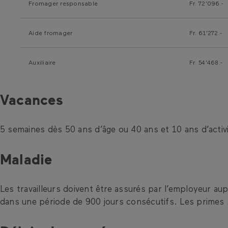
Fromager responsable
Fr. 72’096.-
Aide fromager
Fr. 61’272.-
Auxiliaire
Fr. 54’468.-
Vacances
5 semaines dès 50 ans d’âge ou 40 ans et 10 ans d’activ
Maladie
Les travailleurs doivent être assurés par l’employeur au
dans une période de 900 jours consécutifs. Les primes s