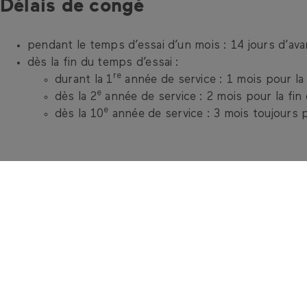
Délais de congé
pendant le temps d’essai d’un mois : 14 jours d’av
dès la fin du temps d’essai :
re
durant la 1
année de service : 1 mois pour la 
e
dès la 2
année de service : 2 mois pour la fin
e
dès la 10
année de service : 3 mois toujours p
Rejoignez le SCIV et fa
Adhérer maintenant