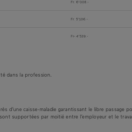
Fr. 6’008.-
Fr. 5’106.-
Fr- 4’539.-
ité dans la profession.
près d’une caisse-maladie garantissant le libre passage p
ont supportées par moitié entre l’employeur et le travai