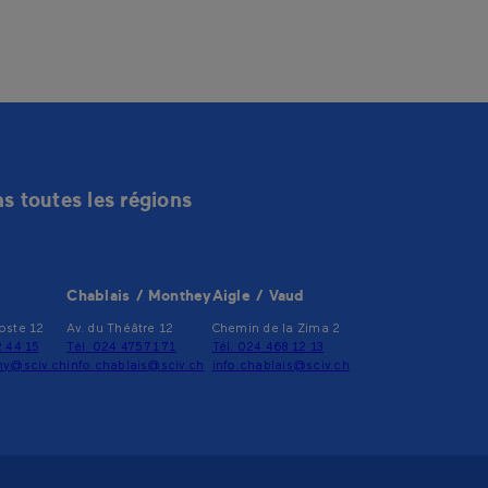
s toutes les régions
Chablais / Monthey
Aigle / Vaud
oste 12
Av. du Théâtre 12
Chemin de la Zima 2
2 44 15
Tél. 024 475 71 71
Tél. 024 468 12 13
gny@sciv.ch
info.chablais@sciv.ch
info.chablais@sciv.ch