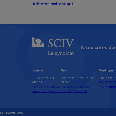
Adhérer maintenant
À vos côtés dan
Sierre
Sion
Martigny
Rue Centrale 4
Rue de la Porte-Neuve 20
Rue de la P
CP 362
CP 543
Tél. 027 72
Tél. 027 452 26 26
Tél. 027 329 60 60
info.marti
info.sierre@sciv.ch
info.sion@sciv.ch